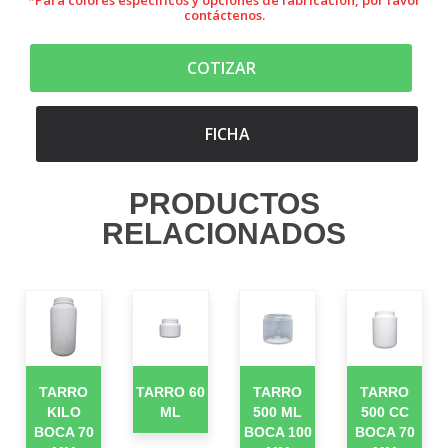
contáctenos.
COTIZAR
FICHA
PRODUCTOS
RELACIONADOS
TARRO
TARRO 60
TARRO
TARRO
KILO
ML
500 ML
500 CC
BOCA 70
BOCA 100
BOCA 70